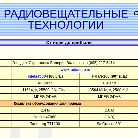
РАДИОВЕЩАТЕЛЬНЫЕ
С
ТЕХНОЛОГИИ
От идеи до прибыли
Ген. дир. Строганова Валерия Валерьевна (095) 217-5414
www.radioretro.ru
Intelsat 604
(60.0°Е)
Ямал-100 (90° в. д.)
Ku-Band
C-Band
11514, V, 25500, 3/4, Clear
3564 MHz, V, 2500 Ks/s
MPEG-2/DVB
MPEG-2/DVB
Комплект оборудования для приема
2,4 м
2,8 м
Norsat 4706C
(LNB)
Tandberg TT1200
SatCruiser 301