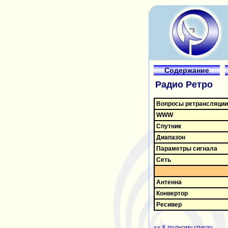
Содержание
Радио Ретро
Вопросы ретрансляции
WWW
Спутник
Диапазон
Параметры сигнала
Сеть
Антенна
Конвертор
Ресивер
<< К полному списку