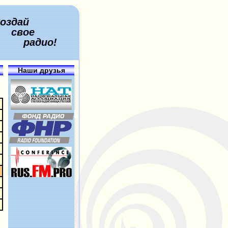
оздай
свое
радио!
Наши друзья